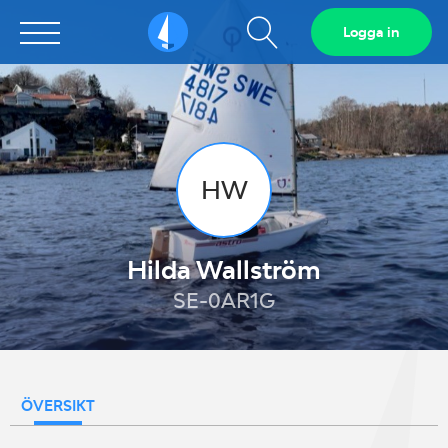
Visa
Logga in
Sailarena
sökfält
HW
Hilda Wallström
SE-0AR1G
ÖVERSIKT