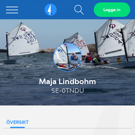
Visa
Logga in
Sailarena
sökfält
Maja Lindbohm
SE-0TNDU
ÖVERSIKT