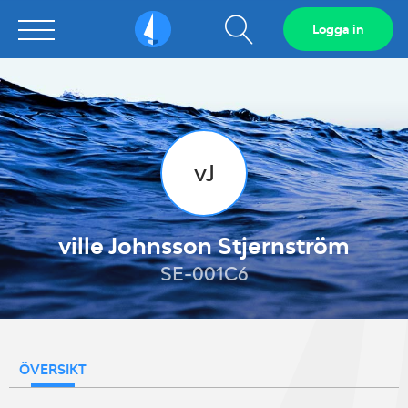
Visa
Logga in
Sailarena
sökfält
vJ
ville Johnsson Stjernström
SE-001C6
ÖVERSIKT