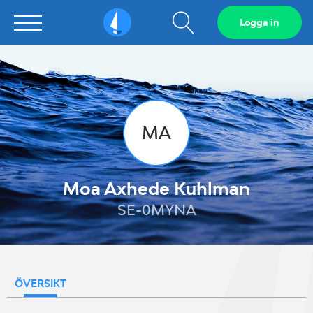
Visa
Logga in
Sailarena
sökfält
MA
Moa Axhede Kuhlman
SE-0MYNA
ÖVERSIKT