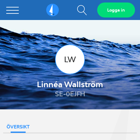
Visa
Logga in
Sailarena
sökfält
LW
Linnéa Wallström
SE-0EJFH
ÖVERSIKT