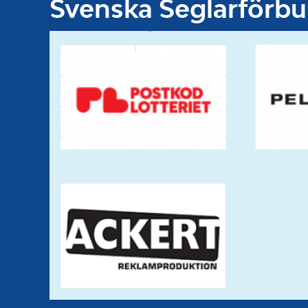
Svenska Seglarförb