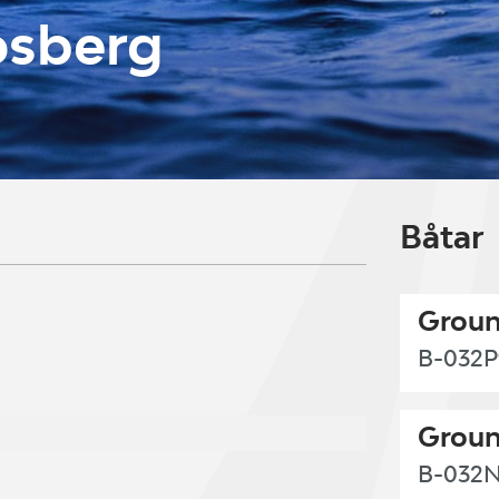
osberg
Båtar
Groun
B-032P
Groun
B-032