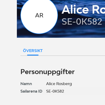
Alice R
AR
SE-0K582
ÖVERSIKT
Personuppgifter
Namn
Alice Rosberg
Sailarena ID
SE-0K582