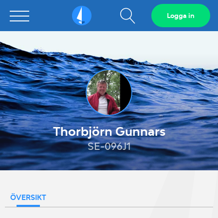
Visa
Logga in
Sailarena
sökfält
Thorbjörn Gunnars
SE-096J1
ÖVERSIKT