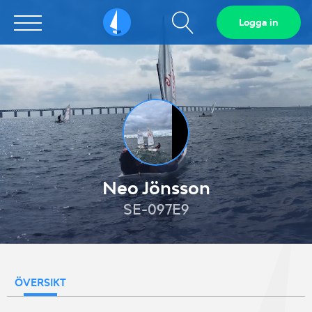
Visa
Logga in
Sailarena
sökfält
Neo Jönsson
SE-097E9
ÖVERSIKT