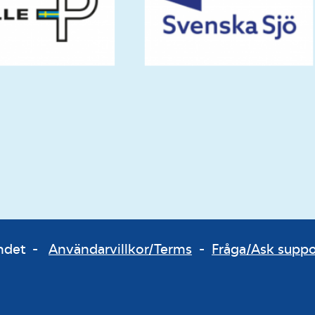
bundet -
Användarvillkor/Terms
-
Fråga/Ask supp