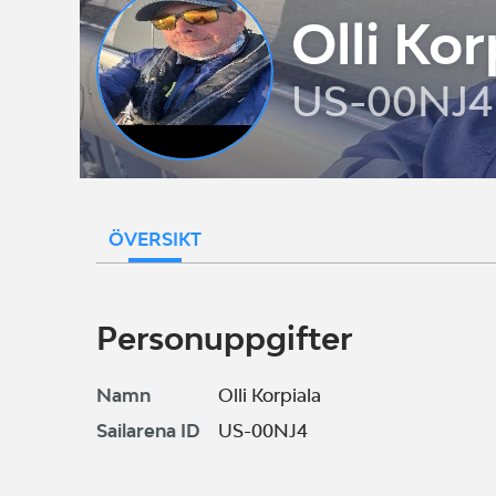
Olli Kor
US-00NJ4
ÖVERSIKT
Personuppgifter
Namn
Olli Korpiala
Sailarena ID
US-00NJ4