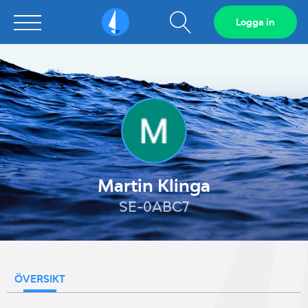
Visa
Logga in
Sailarena
sökfält
Martin Klinga
SE-0ABC7
ÖVERSIKT