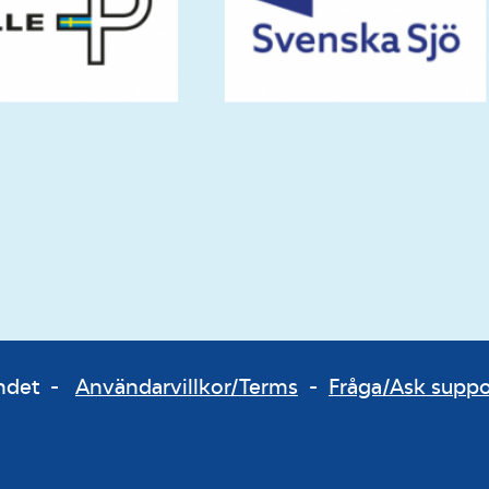
bundet -
Användarvillkor/Terms
-
Fråga/Ask supp