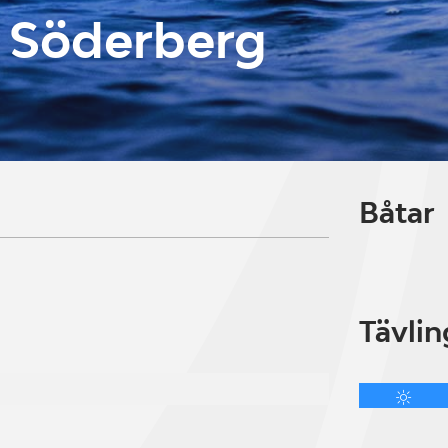
a Söderberg
Båtar
Tävlin