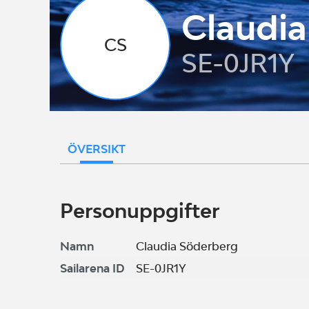
Claudi
CS
SE-0JR1Y
ÖVERSIKT
Personuppgifter
Namn
Claudia Söderberg
Sailarena ID
SE-0JR1Y