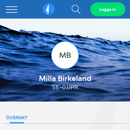
Visa
Logga in
Sailarena
sökfält
MB
Milla Birkeland
SE-0JJPR
ÖVERSIKT