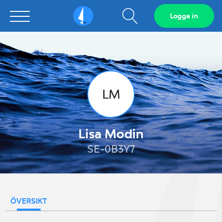
Visa
Logga in
Sailarena
sökfält
LM
Lisa Modin
SE-0B3Y7
ÖVERSIKT