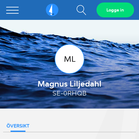
Visa
Logga in
Sailarena
sökfält
ML
Magnus Liljedahl
SE-0RHQB
ÖVERSIKT