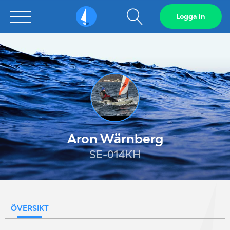
Visa
Logga in
Sailarena
sökfält
Aron Wärnberg
SE-014KH
ÖVERSIKT