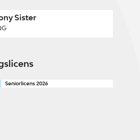
ny Sister
QG
gslicens
Seniorlicens 2026