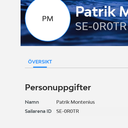
Patrik 
PM
SE-0R0TR
ÖVERSIKT
Personuppgifter
Namn
Patrik Montenius
Sailarena ID
SE-0R0TR