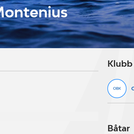
Montenius
Klubb
OBK
Båtar