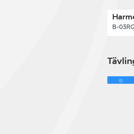
Harmo
B-03R
Tävlin