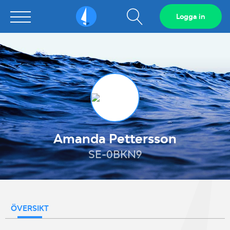
Visa
Logga in
Sailarena
sökfält
Amanda Pettersson
SE-0BKN9
ÖVERSIKT