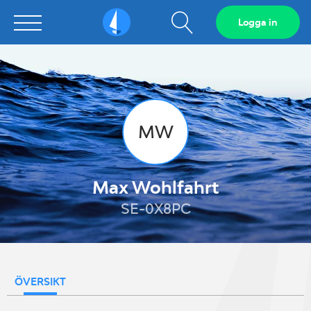
Visa
Logga in
Sailarena
sökfält
MW
Max Wohlfahrt
SE-0X8PC
ÖVERSIKT