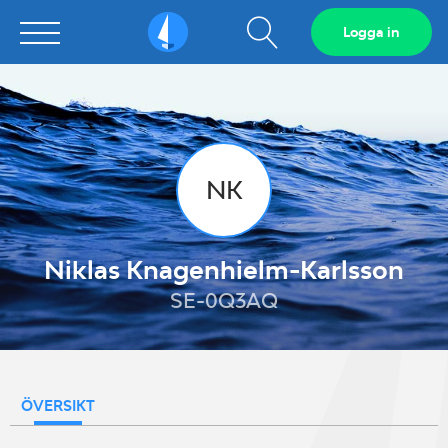
Visa
Logga in
Sailarena
sökfält
NK
Niklas Knagenhielm-Karlsson
SE-0Q3AQ
ÖVERSIKT