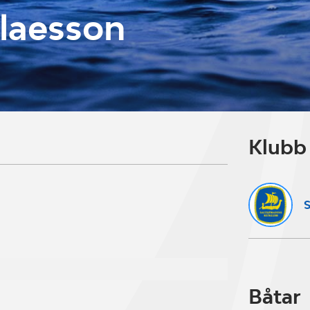
laesson
Klubb
S
Båtar