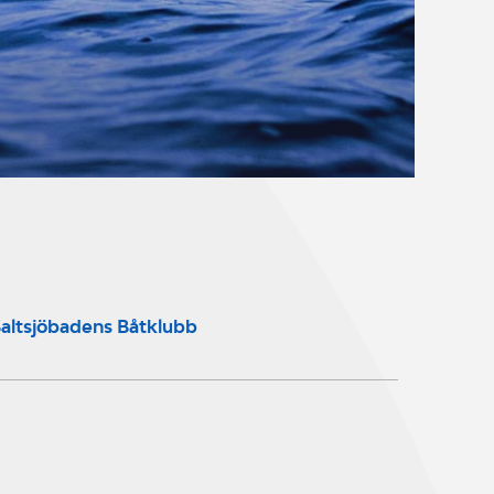
altsjöbadens Båtklubb