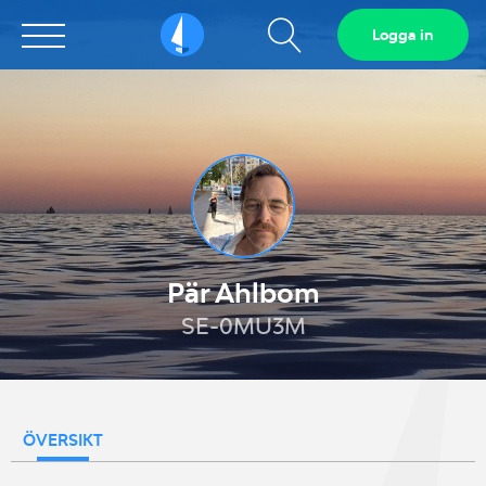
Visa
Logga in
Sailarena
sökfält
Pär Ahlbom
SE-0MU3M
ÖVERSIKT