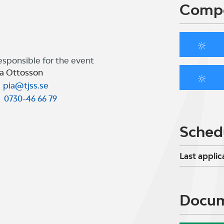
Compe
esponsible for the event
ia Ottosson
pia@tjss.se
0730-46 66 79
Sched
Last applic
Docu