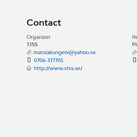
Contact
Organizer
R
TJSS
P
matsiakungelv@yahoo.se
0706-377705
http://www.stss.se/