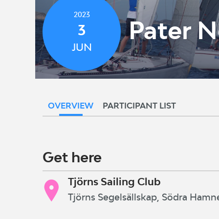
2023
Pater N
3
JUN
OVERVIEW
PARTICIPANT LIST
Get here
Tjörns Sailing Club
Tjörns Segelsällskap, Södra Ham