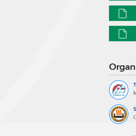
Organ
T
M
S
C