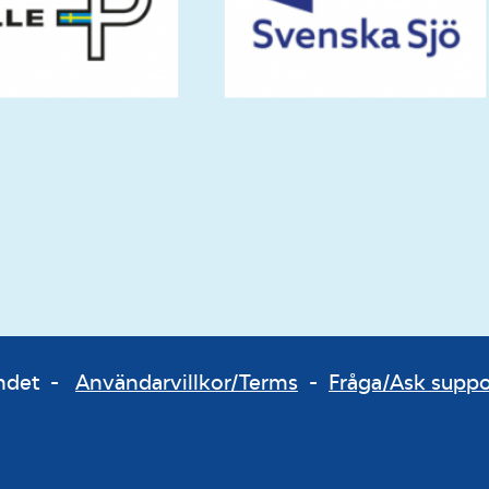
bundet -
Användarvillkor/Terms
-
Fråga/Ask supp