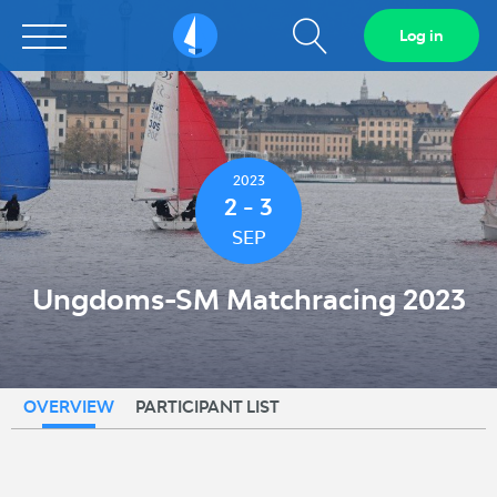
Show
Log in
Sailarena
search
field
2023
2 - 3
SEP
Ungdoms-SM Matchracing 2023
OVERVIEW
PARTICIPANT LIST