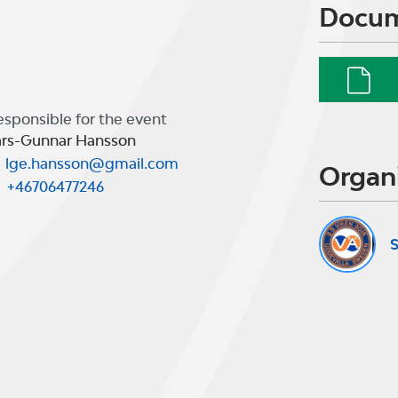
Docu
esponsible for the event
ars-Gunnar Hansson
lge.hansson@gmail.com
Organ
+46706477246
S