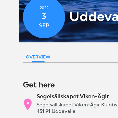
2022
Uddeval
3
SEP
OVERVIEW
Get here
Segelsällskapet Viken-Ägir
Segelsällskapet Viken-Ägir Klubbs
451 91 Uddevalla