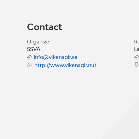
Contact
Organizer
R
SSVÄ
L
info@vikenagir.se
http://www.vikenagir.nu/