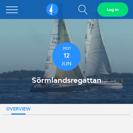
Show
Log in
Sailarena
search
field
2021
12
JUN
Sörmlandsregattan
OVERVIEW