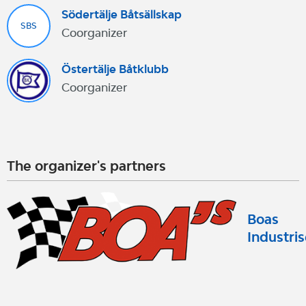
Södertälje Båtsällskap
SBS
Coorganizer
Östertälje Båtklubb
Coorganizer
The organizer's partners
Boas
Industris