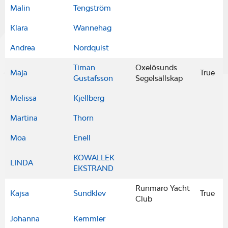
Malin
Tengström
Klara
Wannehag
Andrea
Nordquist
Timan
Oxelösunds
Maja
True
Gustafsson
Segelsällskap
Melissa
Kjellberg
Martina
Thorn
Moa
Enell
KOWALLEK
LINDA
EKSTRAND
Runmarö Yacht
Kajsa
Sundklev
True
Club
Johanna
Kemmler