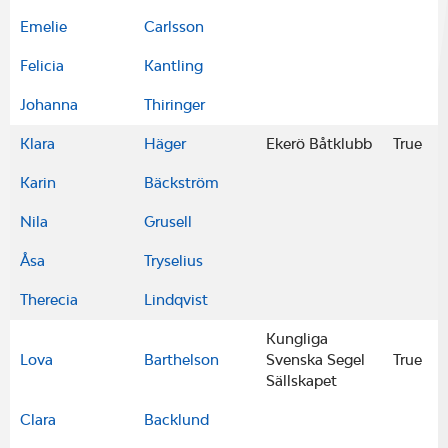
Emelie
Carlsson
Felicia
Kantling
Johanna
Thiringer
Klara
Häger
Ekerö Båtklubb
True
Karin
Bäckström
Nila
Grusell
Åsa
Tryselius
Therecia
Lindqvist
Kungliga
Lova
Barthelson
Svenska Segel
True
Sällskapet
Clara
Backlund