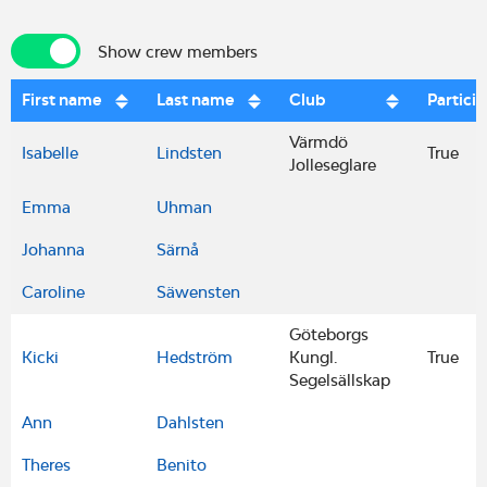
Show crew members
Show crew members
First name
Last name
Club
Partici
Värmdö
Isabelle
Lindsten
True
Jolleseglare
Emma
Uhman
Johanna
Särnå
Caroline
Säwensten
Göteborgs
Kicki
Hedström
Kungl.
True
Segelsällskap
Ann
Dahlsten
Theres
Benito