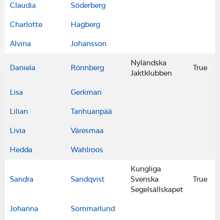
Claudia
Söderberg
Charlotte
Hagberg
Alvina
Johansson
Nyländska
Daniela
Rönnberg
True
Jaktklubben
Lisa
Gerkman
Lilian
Tanhuanpää
Livia
Väresmaa
Hedda
Wahlroos
Kungliga
Sandra
Sandqvist
Svenska
True
Segelsällskapet
Johanna
Sommarlund