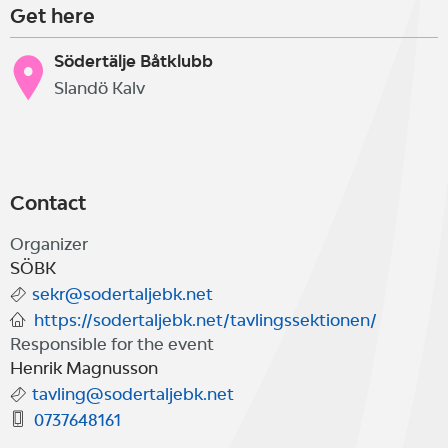
Get here
Södertälje Båtklubb
Slandö Kalv
Contact
Organizer
SÖBK
sekr@sodertaljebk.net
https://sodertaljebk.net/tavlingssektionen/
Responsible for the event
Henrik Magnusson
tavling@sodertaljebk.net
0737648161