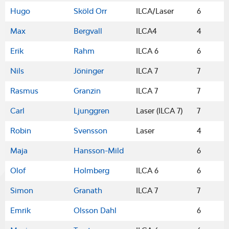
Hugo
Sköld Orr
ILCA/Laser
6
Max
Bergvall
ILCA4
4
Erik
Rahm
ILCA 6
6
Nils
Jöninger
ILCA 7
7
Rasmus
Granzin
ILCA 7
7
Carl
Ljunggren
Laser (ILCA 7)
7
Robin
Svensson
Laser
4
Maja
Hansson-Mild
6
Olof
Holmberg
ILCA 6
6
Simon
Granath
ILCA 7
7
Emrik
Olsson Dahl
6