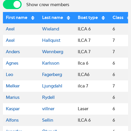
Show crew members
Show crew members
First name
Last name
Boat type
Class
Axel
Wieland
ILCA 6
6
Axel
Hallquist
ILCA 7
7
Anders
Wennberg
ILCA 7
7
Agnes
Karlsson
Ilca 6
6
Leo
Fagerberg
ILCA6
6
Melker
Ljungdahl
ilca 7
7
Marius
Rydell
6
Kaspar
villner
Laser
6
Alfons
Sellin
ILCA 6
6