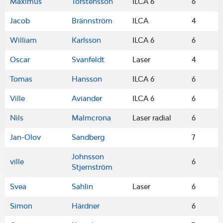
Maximus
Torstensson
ILCA 6
6
Jacob
Brännström
ILCA
4
William
Karlsson
ILCA 6
6
Oscar
Svanfeldt
Laser
4
Tomas
Hansson
ILCA 6
6
Ville
Aviander
ILCA 6
6
Nils
Malmcrona
Laser radial
6
Jan-Olov
Sandberg
7
Johnsson
ville
6
Stjernström
Svea
Sahlin
Laser
6
Simon
Härdner
6