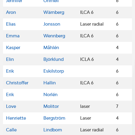
Jennifer
Öhrnell
6
Aron
Wärnberg
ILCA 6
6
Elias
Jonsson
Laser radial
6
Emma
Wennberg
ILCA 6
6
Kasper
Måhlén
4
Elin
Björklund
ICLA 6
4
Erik
Eskilstorp
6
Christoffer
Hallin
ILCA 6
6
Erik
Norlén
6
Love
Molitor
laser
7
Henriette
Bergström
Laser
4
Calle
Lindbom
Laser radial
6