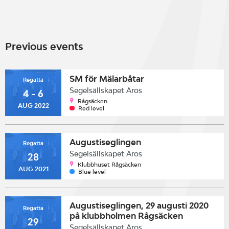
Previous events
SM för Mälarbåtar
Regatta
Segelsällskapet Aros
4 - 6
Rågsäcken
AUG 2022
Red level
Augustiseglingen
Regatta
Segelsällskapet Aros
28
Klubbhuset Rågsäcken
AUG 2021
Blue level
Augustiseglingen, 29 augusti 2020
Regatta
på klubbholmen Rågsäcken
29
Segelsällskapet Aros