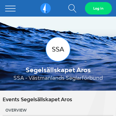
Show
Log in
Sailarena
search
field
SSA
Segelsällskapet Aros
SSA - Västmanlands Seglarförbund
Events Segelsällskapet Aros
OVERVIEW