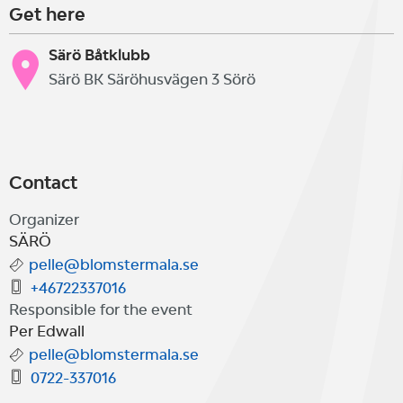
Get here
Särö Båtklubb
Särö BK Säröhusvägen 3 Sörö
Contact
Organizer
SÄRÖ
pelle@blomstermala.se
+46722337016
Responsible for the event
Per Edwall
pelle@blomstermala.se
0722-337016