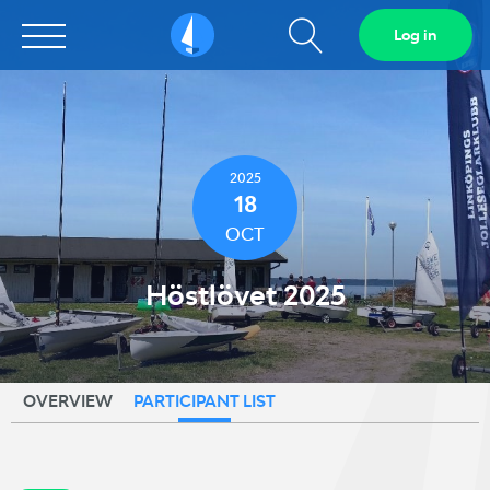
Show
Log in
Sailarena
search
field
2025
18
OCT
Höstlövet 2025
OVERVIEW
PARTICIPANT LIST