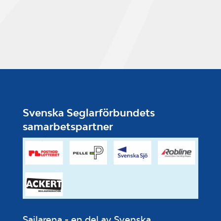
Svenska Seglarförbundets
samarbetspartner
Sailarena - en del av Svenska