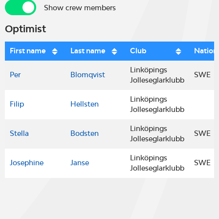
Show crew members
Show crew members
Optimist
First name
Last name
Club
Nationa
Linköpings
Per
Blomqvist
SWE
Jolleseglarklubb
Linköpings
Filip
Hellsten
Jolleseglarklubb
Linköpings
Stella
Bodsten
SWE
Jolleseglarklubb
Linköpings
Josephine
Janse
SWE
Jolleseglarklubb