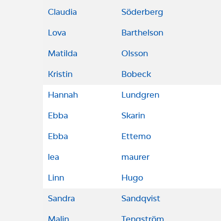
Claudia
Söderberg
Lova
Barthelson
Matilda
Olsson
Kristin
Bobeck
Hannah
Lundgren
Ebba
Skarin
Ebba
Ettemo
lea
maurer
Linn
Hugo
Sandra
Sandqvist
Malin
Tengström