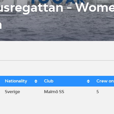
usregattan - Wome
a
Nationality
Club
Crew on-
Sverige
Malmö SS
5