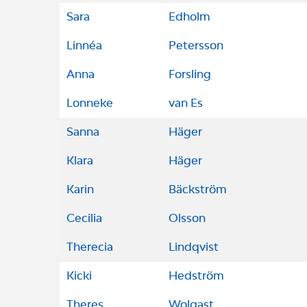
Sara
Edholm
Linnéa
Petersson
Anna
Forsling
Lonneke
van Es
Sanna
Häger
Klara
Häger
Karin
Bäckström
Cecilia
Olsson
Therecia
Lindqvist
Kicki
Hedström
Theres
Wolgast