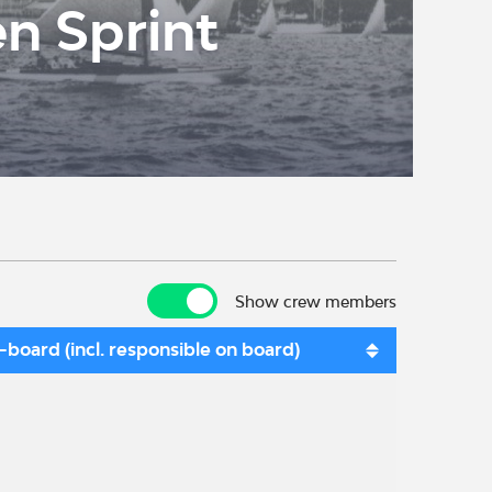
n Sprint
Show crew members
Show crew members
board (incl. responsible on board)