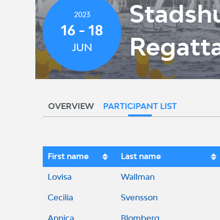
Stadsh
2023
16 - 18
Regatt
JUN
OVERVIEW
PARTICIPANT LIST
First name
Last name
Lovisa
Wallman
Cecilia
Svensson
Annica
Blomberg