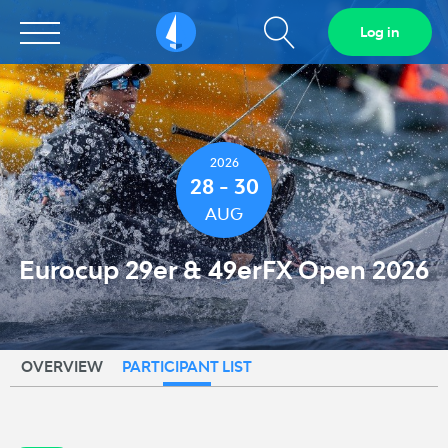
Show
Log in
Sailarena
search
field
2026
28 - 30
AUG
Eurocup 29er & 49erFX Open 2026
OVERVIEW
PARTICIPANT LIST