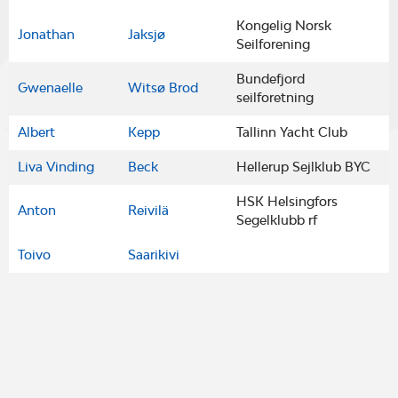
Kongelig Norsk
Jonathan
Jaksjø
Seilforening
Bundefjord
Gwenaelle
Witsø Brod
seilforetning
Albert
Kepp
Tallinn Yacht Club
Liva Vinding
Beck
Hellerup Sejlklub BYC
HSK Helsingfors
Anton
Reivilä
Segelklubb rf
Toivo
Saarikivi