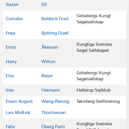
Sixten
Elf
Göteborgs Kungl.
Cornelia
Baldock Frost
Segelsällskap
Freja
Björling Duell
Kungliga Svenska
Ernst
Åkesson
Segel Sällskapet
Harry
Wilton
Göteborgs Kungl.
Elsa
Beijar
Segelsällskap
Inez
Heimann
Hellerup Sejlklub
Erwin August
Wang-Reissig
Tønsberg Seilforening
Lars Midtvik
Thorstensen
Kungliga Svenska
Felix
Öberg Palm