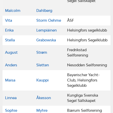
Segel Sällskapet
Malcolm
Dahlberg
Vita
Storm Oehme
ÅSF
Erika
Lempiäinen
Helsingfors segelklubb
Stella
Grabowska
Helsingfors Segelklubb
Fredrikstad
August
Strøm
Seilforening
Anders
Sletten
Nesodden Seilforening
Bayerischer Yacht-
Maisa
Kauppi
Club, Helsingfors
Segelklubb
Kungliga Svenska
Linnea
Åkesson
Segel Sällskapet
Sophie
Myhre
Bærum Seilforening