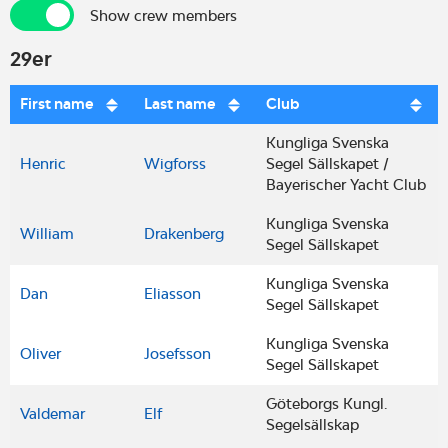
Show crew members
Show crew members
29er
First name
Last name
Club
Kungliga Svenska
Henric
Wigforss
Segel Sällskapet /
Bayerischer Yacht Club
Kungliga Svenska
William
Drakenberg
Segel Sällskapet
Kungliga Svenska
Dan
Eliasson
Segel Sällskapet
Kungliga Svenska
Oliver
Josefsson
Segel Sällskapet
Göteborgs Kungl.
Valdemar
Elf
Segelsällskap