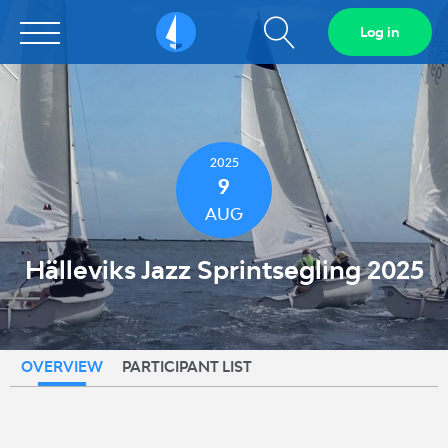
Show
Log in
Sailarena
search
field
2025
9
AUG
Hälleviks Jazz Sprintsegling 2025
OVERVIEW
PARTICIPANT LIST