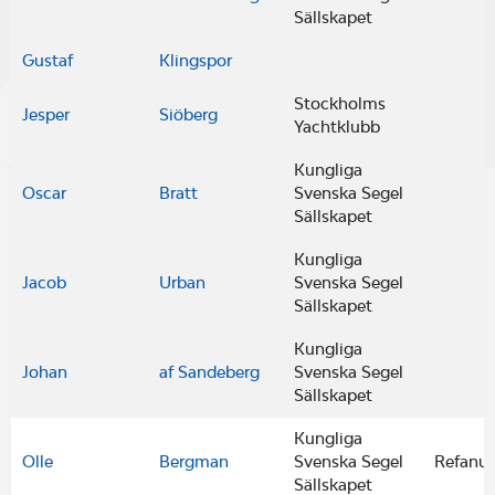
Sällskapet
Gustaf
Klingspor
Stockholms
Jesper
Siöberg
Yachtklubb
Kungliga
Oscar
Bratt
Svenska Segel
Sällskapet
Kungliga
Jacob
Urban
Svenska Segel
Sällskapet
Kungliga
Johan
af Sandeberg
Svenska Segel
Sällskapet
Kungliga
Olle
Bergman
Svenska Segel
Refanut
Sällskapet