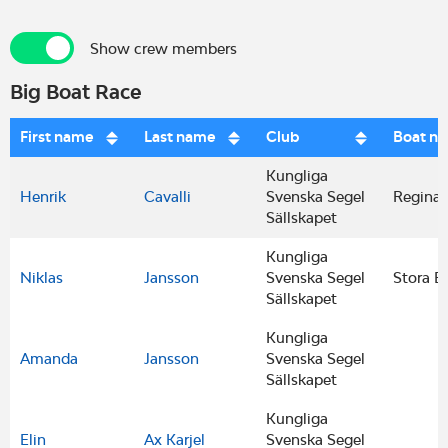
Show crew members
Show crew members
Big Boat Race
First name
Last name
Club
Boat n
Kungliga
Henrik
Cavalli
Svenska Segel
Regina
Sällskapet
Kungliga
Niklas
Jansson
Svenska Segel
Stora B
Sällskapet
Kungliga
Amanda
Jansson
Svenska Segel
Sällskapet
Kungliga
Elin
Ax Karjel
Svenska Segel