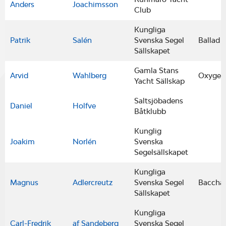
Anders
Joachimsson
Club
Kungliga
Patrik
Salén
Svenska Segel
Ballad
Sällskapet
Gamla Stans
Arvid
Wahlberg
Oxygen
Yacht Sällskap
Saltsjöbadens
Daniel
Holfve
Båtklubb
Kunglig
Joakim
Norlén
Svenska
Segelsällskapet
Kungliga
Magnus
Adlercreutz
Svenska Segel
Baccha
Sällskapet
Kungliga
Carl-Fredrik
af Sandeberg
Svenska Segel