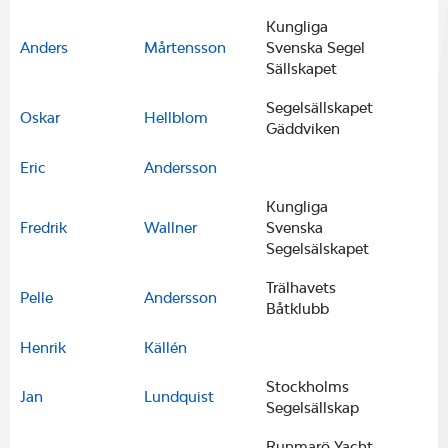
Kungliga
Anders
Mårtensson
Svenska Segel
Sällskapet
Segelsällskapet
Oskar
Hellblom
Gäddviken
Eric
Andersson
Kungliga
Fredrik
Wallner
Svenska
Segelsälskapet
Trälhavets
Pelle
Andersson
Båtklubb
Henrik
Källén
Stockholms
Jan
Lundquist
Segelsällskap
Runmarö Yacht