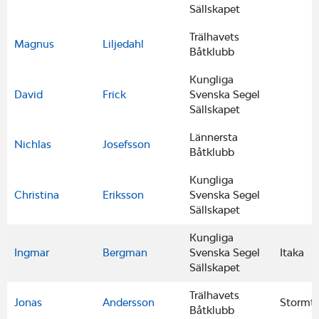
Sällskapet
Trälhavets
Magnus
Liljedahl
Båtklubb
Kungliga
David
Frick
Svenska Segel
Sällskapet
Lännersta
Nichlas
Josefsson
Båtklubb
Kungliga
Christina
Eriksson
Svenska Segel
Sällskapet
Kungliga
Ingmar
Bergman
Svenska Segel
Itaka
Sällskapet
Trälhavets
Jonas
Andersson
Stormtr
Båtklubb