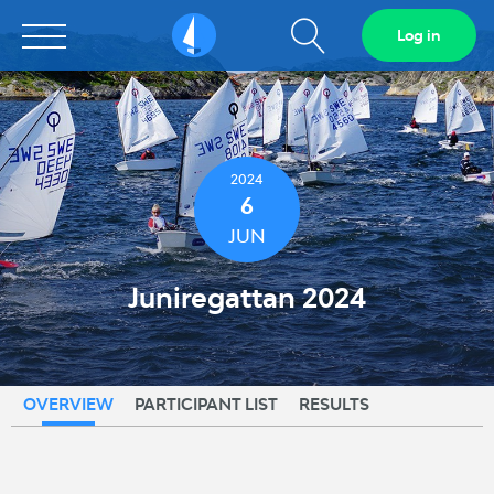
Show
Log in
Sailarena
search
field
2024
6
JUN
Juniregattan 2024
OVERVIEW
PARTICIPANT LIST
RESULTS