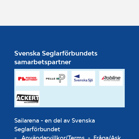
Svenska Seglarförbundets
samarbetspartner
Sailarena - en del av Svenska
Seglarförbundet
-
Användarvillkor/Terms
-
Fråga/Ask