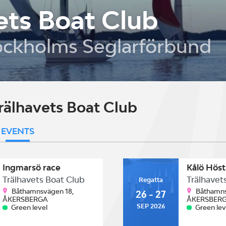
ets Boat Club
ockholms Seglarförbund
rälhavets Boat Club
EVENTS
Ingmarsö race
Kålö Hös
Trälhavets Boat Club
Trälhavet
Regatta
Båthamnsvägen 18,
Båthamns
26 - 27
ÅKERSBERGA
ÅKERSBER
SEP 2026
Green level
Green lev