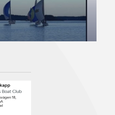
tkapp
s Boat Club
vägen 18,
GA
el