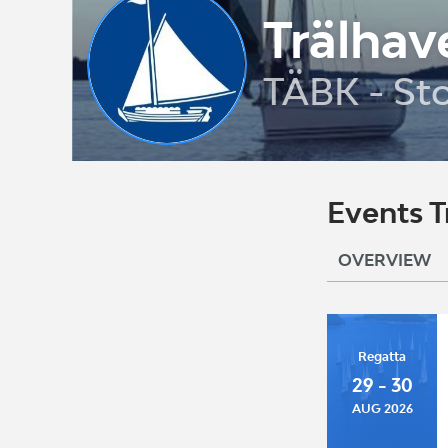
Trälhav
TÄBK - St
Events T
OVERVIEW
Regatta
29 - 30
AUG 2026