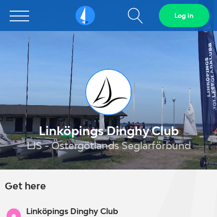
Show
Log in
Sailarena
search
field
Linköpings Dinghy Club
LJS - Östergötlands Seglarförbund
Get here
Linköpings Dinghy Club