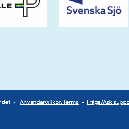
bundet -
Användarvillkor/Terms
-
Fråga/Ask supp