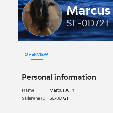
Marcus 
SE-0D72T
OVERVIEW
Personal information
Name
Marcus Julin
Sailarena ID
SE-0D72T