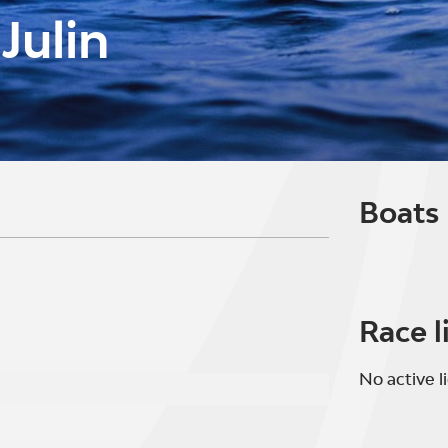
Julin
Boats
Race l
No active l