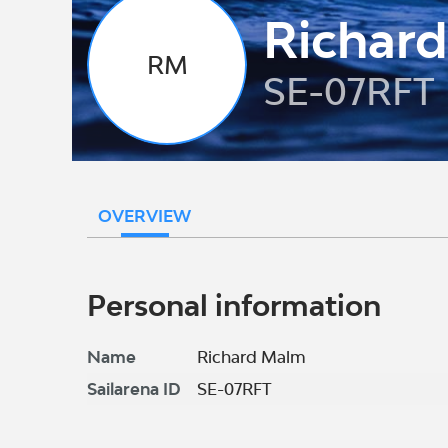
Richar
RM
SE-07RFT
OVERVIEW
Personal information
Name
Richard Malm
Sailarena ID
SE-07RFT