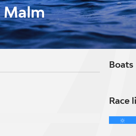
d Malm
Boats
Race l