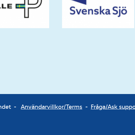
bundet -
Användarvillkor/Terms
-
Fråga/Ask supp