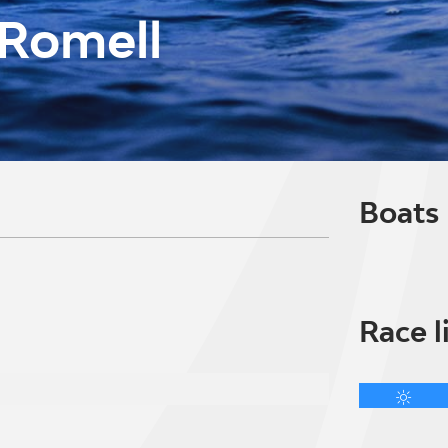
 Romell
Boats
Race l