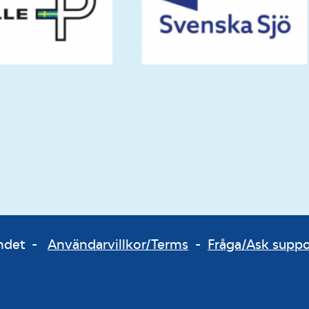
bundet -
Användarvillkor/Terms
-
Fråga/Ask supp