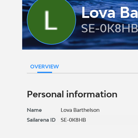
Lova Ba
SE-0K8H
OVERVIEW
Personal information
Name
Lova Barthelson
Sailarena ID
SE-0K8HB