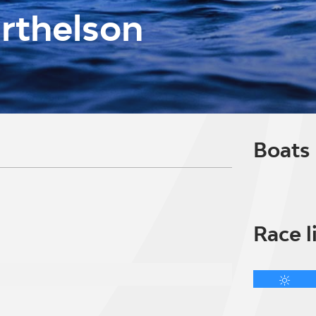
rthelson
B
Boats
Race l