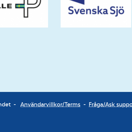
bundet -
Användarvillkor/Terms
-
Fråga/Ask supp