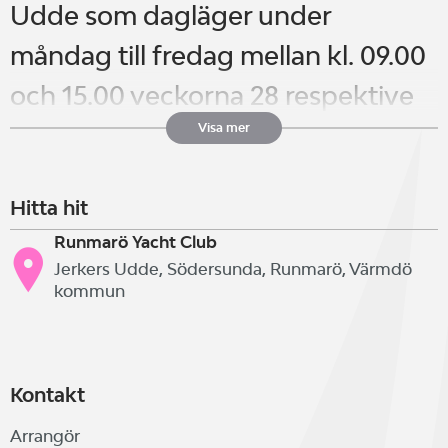
Udde som dagläger under
måndag till fredag mellan kl. 09.00
och 15.00 veckorna 28 respektive
30.
Visa mer
Hitta hit
För att vara med på vår seglarskola
Runmarö Yacht Club
måste du fylla minst 8 år under året
Jerkers Udde, Södersunda, Runmarö, Värmdö
och kunna simma minst 200 meter
kommun
utan flythjälp. Vi har absolut ingen
övre åldersgräns!
Kontakt
Arrangör