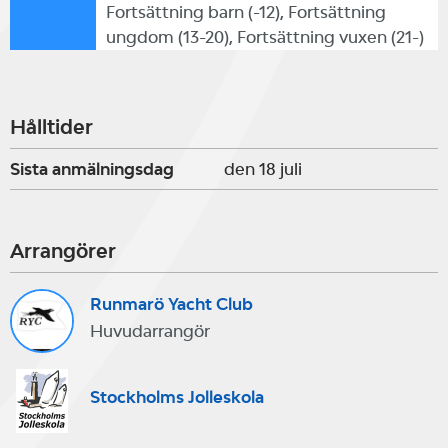
Fortsättning barn (-12), Fortsättning
De yngre seglarna använder
ungdom (13-20), Fortsättning vuxen (21-)
Jolleskolans Optimistjollar och de
lite äldre seglarna använder
Hålltider
klubbens alldeles nyinköpta RS
Sista anmälningsdag
den 18 juli
Quest och Jolleskolans Tvåkronor.
Kappseglingsgruppen använder
Arrangörer
upp till 7 st av klubbens Laserjollar
Runmarö Yacht Club
med ungdomsrigg på 4,7 kvm att
Huvudarrangör
jämför med seniorriggar som är på
7,0 kvm. På detta sätt kan även
Stockholms Jolleskola
lätta kappseglare använda