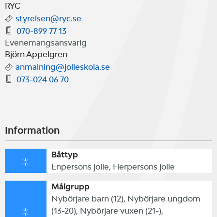
Seglarskolans elever delas in efter
RYC
styrelsen@ryc.se
erfarenhet i grupperna Nybörjare,
070-899 77 13
Fortsättning och Kappsegling
Evenemangsansvarig
Björn Appelgren
(vecka 28). Ni anger själva i
anmalning@jolleskola.se
anmälningsformuläret både
073-024 06 70
önskad båttyp och nivå.
Information
Seglarskolan görs sedan 2006 i
Båttyp
samarbete med Runmaröbaserade
Enpersons jolle, Flerpersons jolle
"Stockholms Jolleskola" och
Målgrupp
anmälan görs direkt dit.
Nybörjare barn (12), Nybörjare ungdom
(13-20), Nybörjare vuxen (21-),