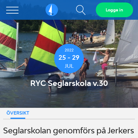
Visa
Logga in
Sailarena
sökfält
2022
25 - 29
JUL
RYC Seglarskola v.30
ÖVERSIKT
Seglarskolan genomförs på Jerkers