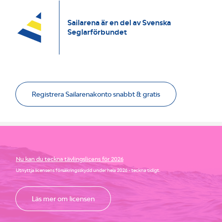
Sailarena är en del av Svenska
Seglarförbundet
Registrera Sailarenakonto snabbt & gratis
Nu kan du teckna tävlingslicens för 2026
Utnyttja licensens försäkringsskydd under hela 2026 - teckna tidigt.
Läs mer om licensen