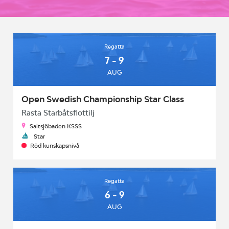
Regatta
7 - 9
AUG
Open Swedish Championship Star Class
Rasta Starbåtsflottilj
Saltsjöbaden KSSS
Star
Röd kunskapsnivå
Regatta
6 - 9
AUG