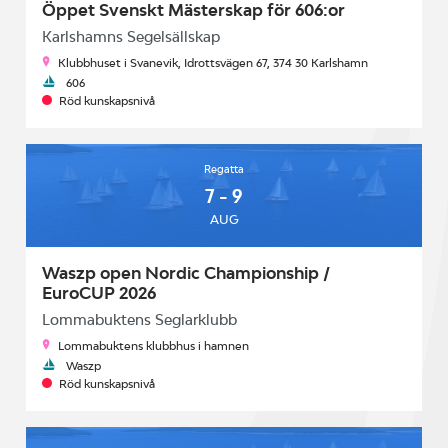
Öppet Svenskt Mästerskap för 606:or
Karlshamns Segelsällskap
Klubbhuset i Svanevik, Idrottsvägen 67, 374 30 Karlshamn
606
Röd kunskapsnivå
Regatta
7 - 9
AUG
Waszp open Nordic Championship /
EuroCUP 2026
Lommabuktens Seglarklubb
Lommabuktens klubbhus i hamnen
Waszp
Röd kunskapsnivå