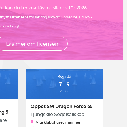
u kan du teckna tävlingslicens för 2026
tnyttja licensens försäkringsskydd under hela 2026 -
eckna tidigt.
Läs mer om licensen
Regatta
7 - 9
AUG
Öppet SM Dragon Force 65
ng 5
Ljungskile Segelsällskap
)
are
Vita klubbhuset i hamnen