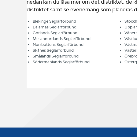
nedan kan du läsa mer om det distriktet, de kl
distriktet samt se evenemang som planeras d
Blekinge Seglarförbund
Stockh
Dalarnas Seglarförbund
Upplan
Gotlands Seglarförbund
Vänern
Mellannorrlands Seglarförbund
Västku
Norrbottens Seglarförbund
Västma
Skånes Seglarförbund
Väster
Smålands Seglarförbund
Örebro
Södermanlands Seglarförbund
Österg