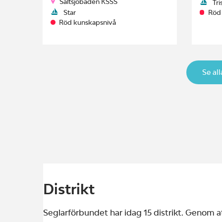
Saltsjöbaden KSSS
Tri
Star
Röd
Röd kunskapsnivå
Se al
Distrikt
Seglarförbundet har idag 15 distrikt. Genom at