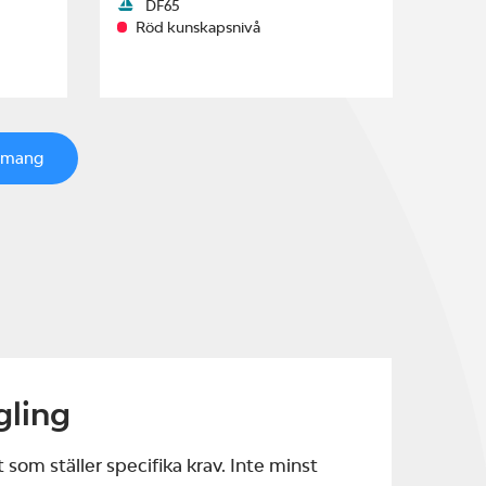
DF65
Röd kunskapsnivå
emang
gling
 som ställer specifika krav. Inte minst