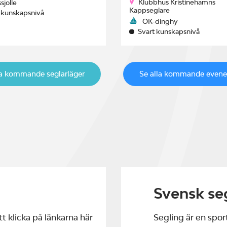
Klubbhus Kristinehamns
ssjolle
Kappseglare
 kunskapsnivå
OK-dinghy
Svart kunskapsnivå
la kommande seglarläger
Se alla kommande even
Svensk se
t klicka på länkarna här
Segling är en sport