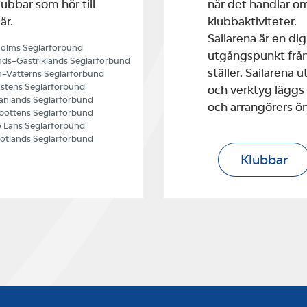
ubbar som hör till
när det handlar o
är.
klubbaktiviteter.
Sailarena är en di
olms Seglarförbund
utgångspunkt från
ds–Gästriklands Seglarförbund
ställer. Sailarena
–Vätterns Seglarförbund
stens Seglarförbund
och verktyg läggs
nlands Seglarförbund
och arrangörers ö
bottens Seglarförbund
 Läns Seglarförbund
ötlands Seglarförbund
Klubbar