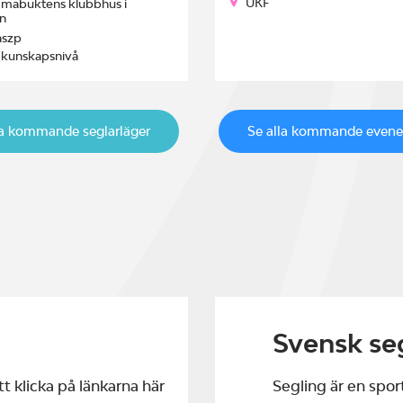
UKF
mabuktens klubbhus i
n
szp
 kunskapsnivå
la kommande seglarläger
Se alla kommande even
Svensk se
t klicka på länkarna här
Segling är en sport