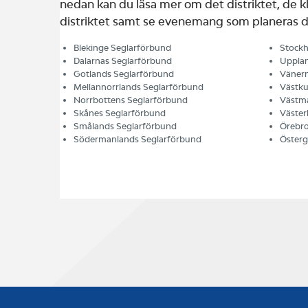
nedan kan du läsa mer om det distriktet, de kl
distriktet samt se evenemang som planeras d
Blekinge Seglarförbund
Stockh
Dalarnas Seglarförbund
Upplan
Gotlands Seglarförbund
Vänern
Mellannorrlands Seglarförbund
Västku
Norrbottens Seglarförbund
Västma
Skånes Seglarförbund
Väster
Smålands Seglarförbund
Örebro
Södermanlands Seglarförbund
Österg