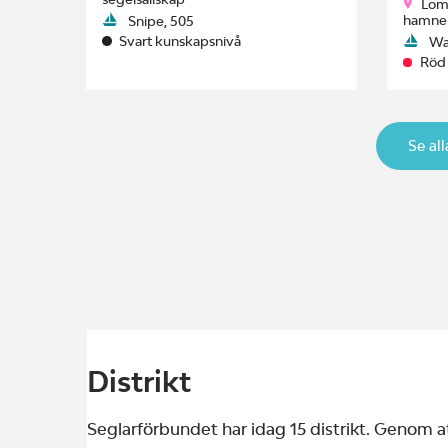
Lom
hamne
Snipe, 505
Svart kunskapsnivå
Wa
Röd
Se al
Distrikt
Seglarförbundet har idag 15 distrikt. Genom at