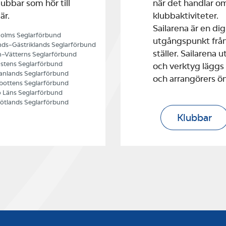
ubbar som hör till
när det handlar o
är.
klubbaktiviteter.
Sailarena är en di
olms Seglarförbund
utgångspunkt från
ds–Gästriklands Seglarförbund
ställer. Sailarena
–Vätterns Seglarförbund
stens Seglarförbund
och verktyg läggs
nlands Seglarförbund
och arrangörers ö
bottens Seglarförbund
 Läns Seglarförbund
ötlands Seglarförbund
Klubbar