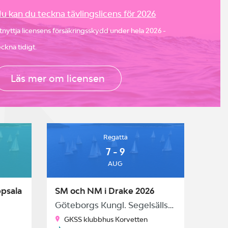
u kan du teckna tävlingslicens för 2026
tnyttja licensens försäkringsskydd under hela 2026 -
eckna tidigt.
Läs mer om licensen
Regatta
7 - 9
AUG
ppsala
SM och NM i Drake 2026
Göteborgs Kungl. Segelsällskap
GKSS klubbhus Korvetten