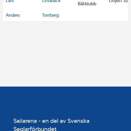
Lars
Lindbäck
Linjett 32
Båtklubb
Anders
Torrberg
Sailarena - en del av Svenska
Seglarförbundet