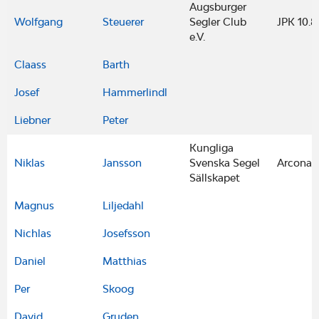
Augsburger
Wolfgang
Steuerer
Segler Club
JPK 10.8
e.V.
Claass
Barth
Josef
Hammerlindl
Liebner
Peter
Kungliga
Niklas
Jansson
Svenska Segel
Arcona 
Sällskapet
Magnus
Liljedahl
Nichlas
Josefsson
Daniel
Matthias
Per
Skoog
David
Gruden