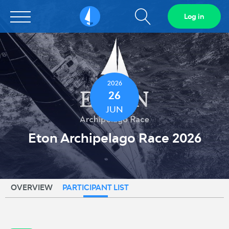
Show
Log in
Sailarena
search
field
2026
26
JUN
Eton Archipelago Race 2026
OVERVIEW
PARTICIPANT LIST