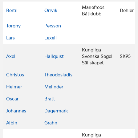
Mariefreds
Bertil
Orrvik
Dehler 4
Båtklubb
Torgny
Persson
Lars
Lexell
Kungliga
Axel
Hallquist
Svenska Segel
SK95
Sällskapet
Christos
Theodosiadis
Helmer
Melinder
Oscar
Bratt
Johannes
Dagermark
Albin
Grahn
Kungliga