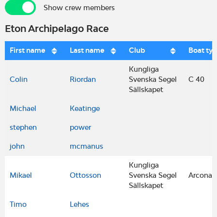
Show crew members
Show crew members
Eton Archipelago Race
First name
Last name
Club
Boat ty
Kungliga
Colin
Riordan
Svenska Segel
C 40
Sällskapet
Michael
Keatinge
stephen
power
john
mcmanus
Kungliga
Mikael
Ottosson
Svenska Segel
Arcona 
Sällskapet
Timo
Lehes