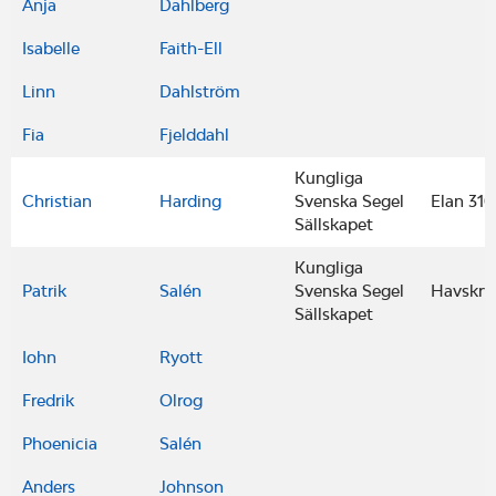
Anja
Dahlberg
Isabelle
Faith-Ell
Linn
Dahlström
Fia
Fjelddahl
Kungliga
Christian
Harding
Svenska Segel
Elan 310
Sällskapet
Kungliga
Patrik
Salén
Svenska Segel
Havskry
Sällskapet
Iohn
Ryott
Fredrik
Olrog
Phoenicia
Salén
Anders
Johnson