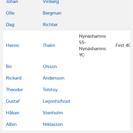
Johan
Vinberg
Olle
Bergman
Dag
Richter
Nynäshamns
SS-
Henric
Thelin
First 40.
Nynäshamns
YC
Bo
Olsson
Rickard
Andersson
Theodor
Tolstoy
Gustaf
Leijonhufvud
Håkan
Stenholm
Albin
Niklasson