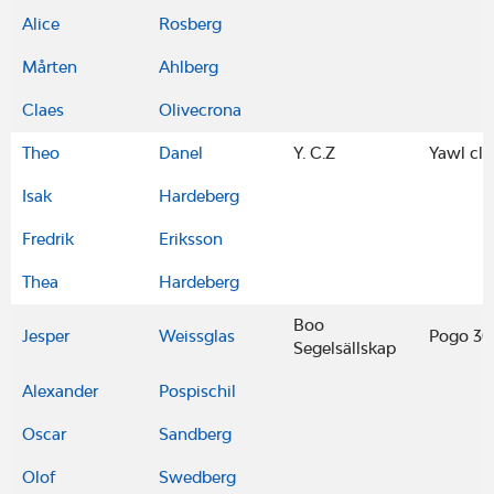
Alice
Rosberg
Mårten
Ahlberg
Claes
Olivecrona
Theo
Danel
Y. C.Z
Yawl cla
Isak
Hardeberg
Fredrik
Eriksson
Thea
Hardeberg
Boo
Jesper
Weissglas
Pogo 30
Segelsällskap
Alexander
Pospischil
Oscar
Sandberg
Olof
Swedberg