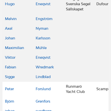
Hugo
Eneqvist
Svenska Segel
Dufour 
Sällskapet
Melvin
Engström
Axel
Nyman
Johan
Karlsson
Maximilian
Mühle
Viktor
Eneqvist
Fabian
Wredmark
Sigge
Lindblad
Runmarö
Peter
Forslund
Scampi
Yacht Club
Björn
Grenfors
johan
svedberg