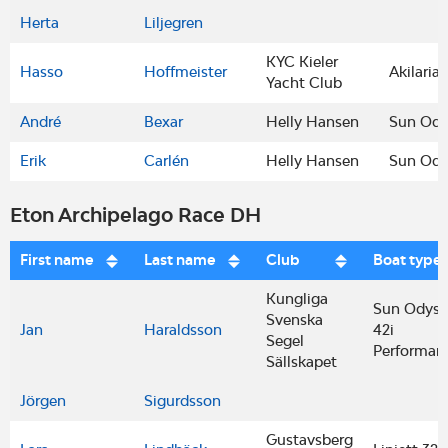
Herta
Liljegren
KYC Kieler
Hasso
Hoffmeister
Akilaria
Yacht Club
André
Bexar
Helly Hansen
Sun Odd
Erik
Carlén
Helly Hansen
Sun Odd
Eton Archipelago Race DH
First name
Last name
Club
Boat type
Kungliga
Sun Odyss
Svenska
Jan
Haraldsson
42i
Segel
Performan
Sällskapet
Jörgen
Sigurdsson
Gustavsberg