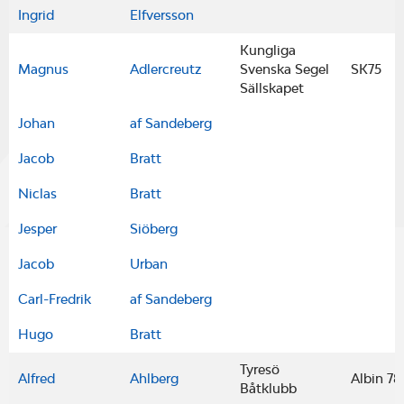
Ingrid
Elfversson
Kungliga
Magnus
Adlercreutz
Svenska Segel
SK75
Sällskapet
Johan
af Sandeberg
Jacob
Bratt
Niclas
Bratt
Jesper
Siöberg
Jacob
Urban
Carl-Fredrik
af Sandeberg
Hugo
Bratt
Tyresö
Alfred
Ahlberg
Albin 78
Båtklubb