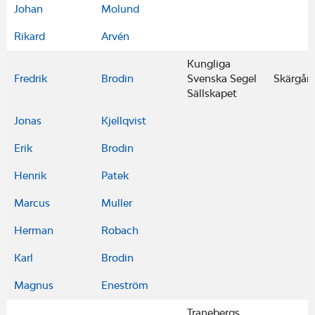
Johan
Molund
Rikard
Arvén
Kungliga
Fredrik
Brodin
Svenska Segel
Skärgård
Sällskapet
Jonas
Kjellqvist
Erik
Brodin
Henrik
Patek
Marcus
Muller
Herman
Robach
Karl
Brodin
Magnus
Eneström
Tranebergs