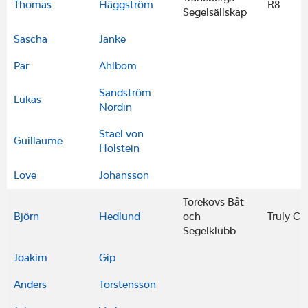
Thomas
Häggström
R8
Segelsällskap
Sascha
Janke
Pär
Ahlbom
Sandström
Lukas
Nordin
Staël von
Guillaume
Holstein
Love
Johansson
Torekovs Båt
Björn
Hedlund
och
Truly Cla
Segelklubb
Joakim
Gip
Anders
Torstensson