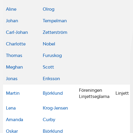
Aline
Olrog
Johan
Tempelman
Carl-Johan
Zetterström
Charlotte
Nobel
Thomas
Furuskog
Meghan
Scott
Jonas
Eriksson
Föreningen
Martin
Björklund
Linjett 3
Linjettseglarna
Lena
Krog-Jensen
Amanda
Curby
Oskar
Björklund